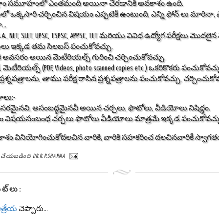
ిగ్రాం సమూహంలో ఎంతమంది అయినా చేరడానికి అవకాశం ఉంది.
లో ఒక్కసారి చర్చించిన విషయం ఎప్పటికీ ఉంటుంది, ఎన్ని ఫోన్ లు మారినా, ఫ్యా
..
 B.A., NET, SLET, UPSC, TSPSC, APPSC, TET మరియు వివిధ ఉద్యోగ పరీక్షలు మొదలైన
ర్థులు ఇక్కడ తమ సిలబస్ పంచుకోవచ్చు.
ికి అవసరం అయిన మెటీరియల్స్ గురించి చర్చించుకోవచ్చు.
ే, మెటీరియల్స్ (PDF, Videos, photo scanned copies etc.) ఒకరికొకరు పంచుకోవచ్చ
ప్రశ్నపత్రాలను, తాము పరీక్ష రాసిన ప్రశ్నపత్రాలను పంచుకోవచ్చు, చర్చించుకో
లు:-
సరమైనవి, అసంబద్ధమైనవీ అయిన చర్చలు, ఫొటోలు, వీడియోలు నిషిద్ధం.
లం విషయసంబంధ చర్చలు ఫొటోలు వీడియోలు మాత్రమే ఇక్కడ పంచుకోవచ్చ
శం వినియోగించుకోదలచిన వారికి, వారికి సహకరించ దలచినవారికీ స్వాగతం
్ట్ చేయబడింది
DR.R.P.SHARMA
ట్‌లు:
త్రేయ
చెప్పారు...