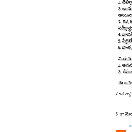
1. టెల
2. ఇందు
అయినా.
3. M.A,
పరీక్షా
4. వాన
5. వీలైత
6. పాత 
నియమా
1. అనవ
2. కేవ
ఈ అవకా
వీరిచే పోస
6 కామెం
ఆ