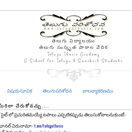
తెలుగు విద్యాలయం
తెలుగు సంస్కృత పాఠాల వేదిక
Telugu Thesis Academy
A School for Telugu & Sanskrit Students
విషయసూచిక
తెలుగుపరిశోధన
బాలవ్యాకరణము
మీరిలా చేరుకోవచ్చు....
 సైట్ లో ప్రచురితమయ్యే టపాలు ఎప్పటికప్పుడు తెలుసుకోవాలనుకుంటే -
మ్ ఛానల్ చిరునామా:-
t.me/teluguthesis