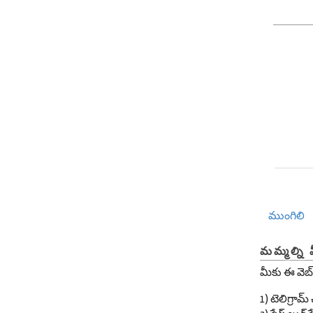
ముంగిలి
మమ్మల్ని 
మీకు ఈ వెబ్
1) టెలిగ్రా