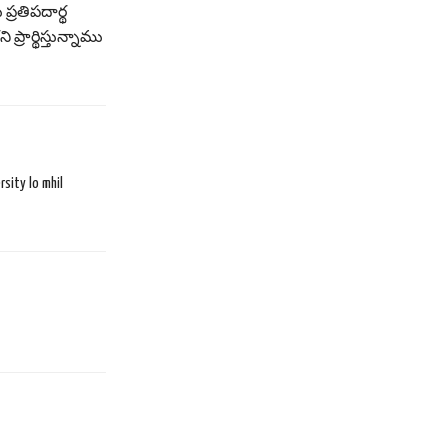
్రతిపదార్థ
రార్థిస్తున్నాము
sity lo mhil