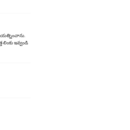
్రయత్నించాను.
్త లింకు ఇవ్వండి