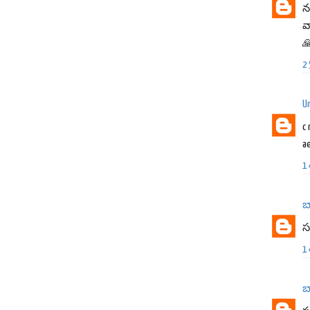
న
వ

2
U
c 
a
1
బ
స
1
బ