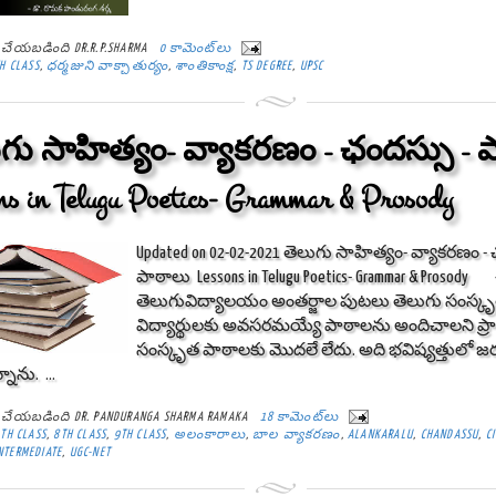
్ట్ చేయబడింది
DR.R.P.SHARMA
0 కామెంట్‌లు
H CLASS
,
ధర్మజుని వాక్చాతుర్యం
,
శాంతికాంక్ష
,
TS DEGREE
,
UPSC
గు సాహిత్యం- వ్యాకరణం - ఛందస్సు - 
ns in Telugu Poetics- Grammar & Prosody
Updated on 02-02-2021 తెలుగు సాహిత్యం- వ్యాకరణం - 
పాఠాలు Lessons in Telugu Poetics- Grammar & Prosod
తెలుగువిద్యాలయం అంతర్జాల పుటలు తెలుగు సంస్కృ
విద్యార్థులకు అవసరమయ్యే పాఠాలను అందిచాలని ప్ర
సంస్కృత పాఠాలకు మొదలే లేదు. అది భవిష్యత్తులో 
్నాను. ...
్ట్ చేయబడింది
DR. PANDURANGA SHARMA RAMAKA
18 కామెంట్‌లు
TH CLASS
,
8TH CLASS
,
9TH CLASS
,
అలంకారాలు
,
బాల వ్యాకరణం
,
ALANKARALU
,
CHANDASSU
,
C
NTERMEDIATE
,
UGC-NET