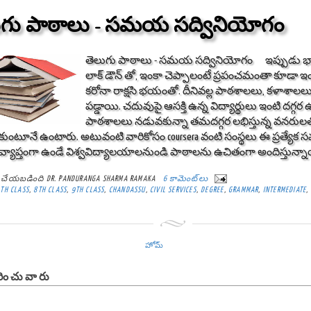
ుగు పాఠాలు - సమయ సద్వినియోగం
తెలుగు పాఠాలు - సమయ సద్వినియోగం ఇప్పుడు 
లాక్ డౌన్ తో, ఇంకా చెప్పాలంటే ప్రపంచమంతా కూడా ఇ
కరోనా రాక్షసి భయంతో. దీనివల్ల పాఠశాలలు, కళాశా
పడ్డాయి. చదువుపై ఆసక్తి ఉన్న విద్యార్థులు ఇంటి దగ్గర ఉ
పాఠశాలలు నడువకున్నా తమదగ్గర లభిస్తున్న వనరుల
ుంటూనే ఉంటారు. అటువంటి వారికోసం coursera వంటి సంస్థలు ఈ ప్రత్య
వ్యాప్తంగా ఉండే విశ్వవిద్యాలయాలనుండి పాఠాలను ఉచితంగా అందిస్తున్నాయ
్ట్ చేయబడింది
DR. PANDURANGA SHARMA RAMAKA
6 కామెంట్‌లు
TH CLASS
,
8TH CLASS
,
9TH CLASS
,
CHANDASSU
,
CIVIL SERVICES
,
DEGREE
,
GRAMMAR
,
INTERMEDIATE
,
హోమ్
ించువారు