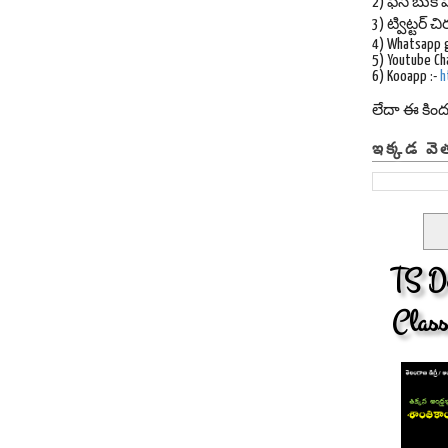
2) ఫేస్ బుక్ ప
3) ట్విట్టర్
4) Whatsapp 
5) Youtube Ch
6) Kooapp :-
h
లేదా ఈ కిం
ఇక్కడ వె
TS De
Class