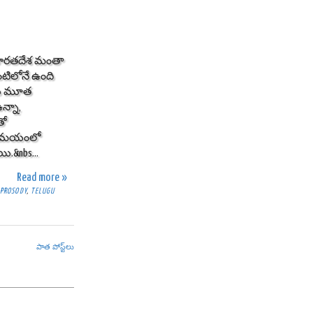
భారతదేశ మంతా
ంటిలోనే ఉంది
లలు మూత
న్నా,
తో
ేక సమయంలో
ి.&nbs...
Read more »
PROSODY
,
TELUGU
పాత పోస్ట్‌లు