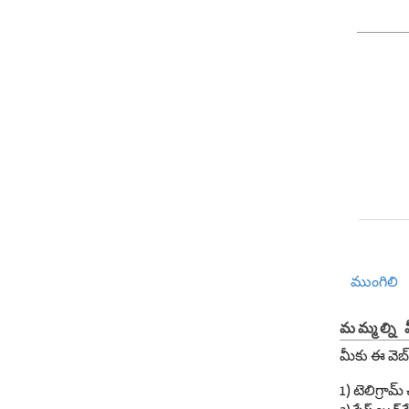
ముంగిలి
మమ్మల్ని 
మీకు ఈ వెబ్
1) టెలిగ్రా