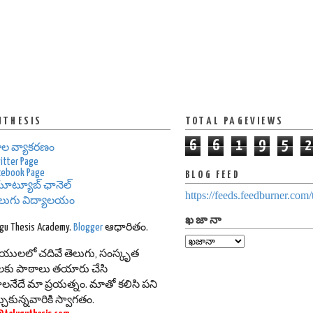
UTHESIS
TOTAL PAGEVIEWS
6
6
1
9
5
2
ాల వ్యాకరణం
itter Page
cebook Page
BLOG FEED
ూట్యూబ్ ఛానెల్
https://feeds.feedburner.com
ెలుగు విద్యాలయం
ఖజానా
ugu Thesis Academy.
Blogger
ఆధారితం.
థాయులలో చదివే తెలుగు, సంస్కృత
థులకు పాఠాలు తయారు చేసి
లనేదే మా ప్రయత్నం. మాతో కలిసి పని
కున్నవారికి స్వాగతం.