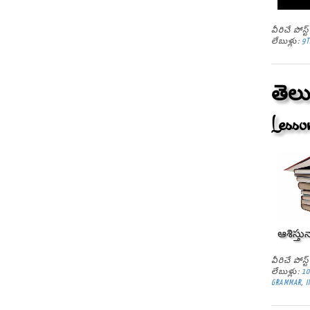
వీరిచే పోస
లేబుళ్లు:
9T
తెలు
Lesso
ఆశిస్తున
వీరిచే పోస
లేబుళ్లు:
10
GRAMMAR
,
I