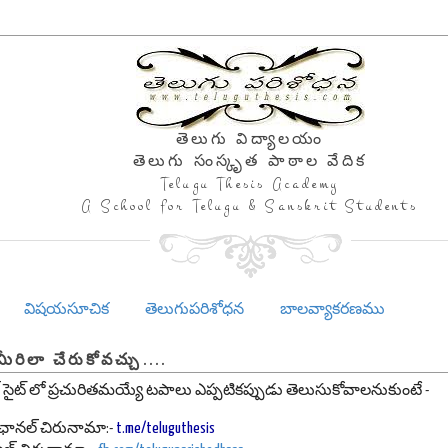
తెలుగు విద్యాలయం
తెలుగు సంస్కృత పాఠాల వేదిక
Telugu Thesis Academy
A School for Telugu & Sanskrit Students
విషయసూచిక
తెలుగుపరిశోధన
బాలవ్యాకరణము
మీరిలా చేరుకోవచ్చు....
 సైట్ లో ప్రచురితమయ్యే టపాలు ఎప్పటికప్పుడు తెలుసుకోవాలనుకుంటే -
మ్ ఛానల్ చిరునామా:-
t.me/teluguthesis