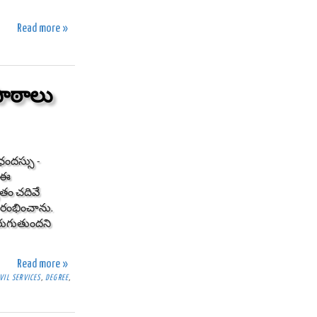
Read more »
పాఠాలు
ఛందస్సు -
y ఈ
తం చదివే
ారంభించాను.
జరుగుతుందని
Read more »
IVIL SERVICES
,
DEGREE
,