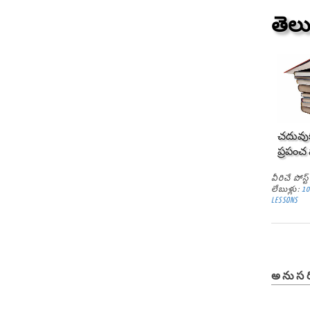
తెల
చదువుక
ప్రపంచ 
వీరిచే పోస
లేబుళ్లు:
10
LESSONS
అనుసర