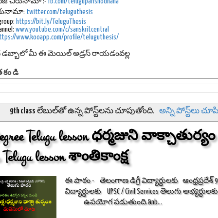
ేజ్
చిరునామా :-
fb.com/teluguparishodhana
 చిరునామా:
twitter.com/teluguthesis
group:
https://bit.ly/TeluguThesis
annel:
www.youtube.com/c/sanskritcentral
ttps://www.kooapp.com/profile/teluguthesis/
ద డబ్బాలో మీ ఈ మెయిల్ అడ్రస్ రాయడంవల్ల
తకండి
9th class
లేబుల్‌తో ఉన్న పోస్ట్‌లను చూపుతోంది.
అన్ని పోస్ట్‌లు చూ
gree Telugu lesson ధర్మజుని వాక్చాతుర్యం
 Telugu lesson శాంతికాంక్ష
ఈ పాఠం - తెలంగాణ డిగ్రీ విద్యార్థులకు ఆంధ్రప్రదేశ్
విద్యార్థులకు UPSC / Civil Services తెలుగ
ఉపయోగ పడుతుంది.&nb...