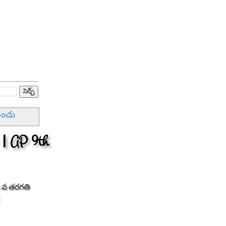
పించు
 । AP 9th
 9 వ తరగతి
ు అభ్యర్థులకు