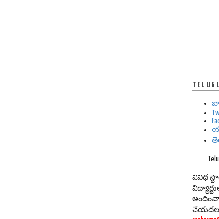
TELUG
బ
Tw
Fa
య
త
Tel
వివిధ స్
విద్యార్
అందించా
చేయదల్చు