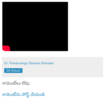
Dr. Panduranga Sharma Ramaka
షేర్ చేయండి
కామెంట్‌లు లేవు:
కామెంట్‌ను పోస్ట్ చేయండి