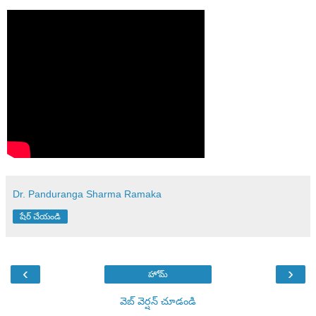
Dr. Panduranga Sharma Ramaka
షేర్ చేయండి
‹
›
హోమ్
వెబ్ వెర్షన్‌ చూడండి