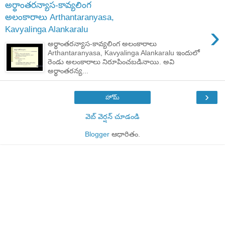
అర్థాంతరన్యాస-కావ్యలింగ
అలంకారాలు Arthantaranyasa,
›
Kavyalinga Alankaralu
అర్థాంతరన్యాస-కావ్యలింగ అలంకారాలు
Arthantaranyasa, Kavyalinga Alankaralu ఇందులో
రెండు అలంకారాలు నిరూపించబడినాయి. అవి
అర్థాంతరన్య...
›
హోమ్
వెబ్ వెర్షన్‌ చూడండి
Blogger
ఆధారితం.