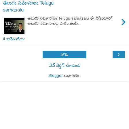
తెలుగు సమాసాలు Telugu
samasalu
›
తెలుగు సమాసాలు Telugu samasalu ఈ వీడియోలో
తెలుగు సమాసాలపై పాఠం ఉంది.
4 కామెంట్‌లు:
›
హోమ్
వెబ్ వెర్షన్‌ చూడండి
Blogger
ఆధారితం.