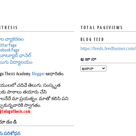
UTHESIS
TOTAL PAGEVIEWS
ాల వ్యాకరణం
BLOG FEED
itter Page
https://feeds.feedburner.com
cebook Page
ూట్యూబ్ ఛానెల్
ఖజానా
ెలుగు విద్యాలయం
ugu Thesis Academy.
Blogger
ఆధారితం.
థాయులలో చదివే తెలుగు, సంస్కృత
థులకు పాఠాలు తయారు చేసి
లనేదే మా ప్రయత్నం. మాతో కలిసి పని
కున్నవారికి స్వాగతం.
@teluguthesis.com
 చూడండి
గు పరిశోధన