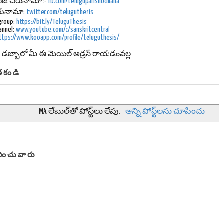
ేజ్
చిరునామా :-
fb.com/teluguparishodhana
 చిరునామా:
twitter.com/teluguthesis
group:
https://bit.ly/TeluguThesis
annel:
www.youtube.com/c/sanskritcentral
ttps://www.kooapp.com/profile/teluguthesis/
ద డబ్బాలో మీ ఈ మెయిల్ అడ్రస్ రాయడంవల్ల
తకండి
MA
లేబుల్‌తో పోస్ట్‌లు లేవు.
అన్ని పోస్ట్‌లను చూపించు
ించువారు