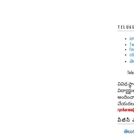
TELUG
బ
Tw
Fa
య
త
Tel
వివిధ స్
విద్యార్
అందించా
చేయదల్చు
rpsharma
వీటినీ
తెలు