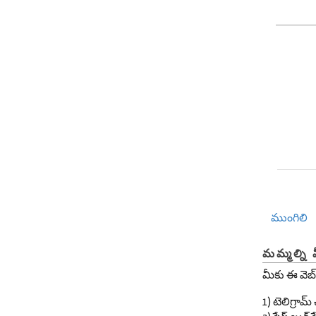
ముంగిలి
మమ్మల్ని 
మీకు ఈ వెబ్
1) టెలిగ్రా