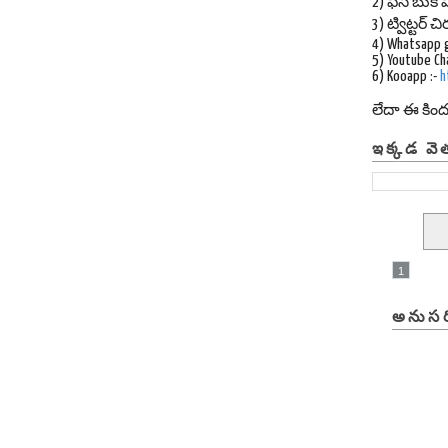
2) ఫేస్ బుక్ ప
3) ట్విట్టర్
4) Whatsapp 
5) Youtube Ch
6) Kooapp :-
h
లేదా ఈ కిం
ఇక్కడ వె
1
అనుసర