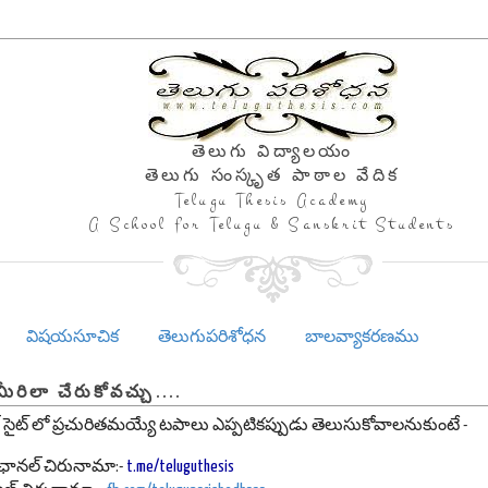
తెలుగు విద్యాలయం
తెలుగు సంస్కృత పాఠాల వేదిక
Telugu Thesis Academy
A School for Telugu & Sanskrit Students
విషయసూచిక
తెలుగుపరిశోధన
బాలవ్యాకరణము
మీరిలా చేరుకోవచ్చు....
 సైట్ లో ప్రచురితమయ్యే టపాలు ఎప్పటికప్పుడు తెలుసుకోవాలనుకుంటే -
మ్ ఛానల్ చిరునామా:-
t.me/teluguthesis