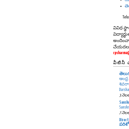
త
Tel
వివిధ స్
విద్యార్
అందించా
చేయదల్చు
rpsharma
వీటినీ
తెలు
ఆంధ్ర
శివరామ
Darsh
3 నెలల
Sanskr
Sanskri
7 నెలల
Direct
పరిశో