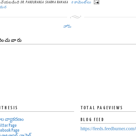
్ట్ చేయబడింది
DR. PANDURANGA SHARMA RAMAKA
0 కామెంట్‌లు
ేమన
హోమ్
ించువారు
UTHESIS
TOTAL PAGEVIEWS
ాల వ్యాకరణం
BLOG FEED
itter Page
https://feeds.feedburner.com
cebook Page
ూట్యూబ్ ఛానెల్