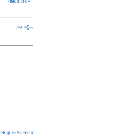
Read more »
పాత పోస్ట్‌లు
/teluguvidyalayam