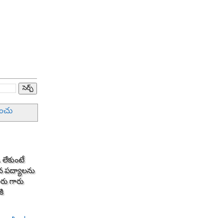
ించు
 లేకుంటే
మన పద్యాలను
ూరు గారు
కి