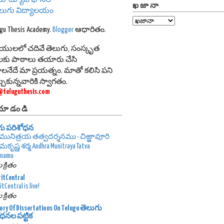
ఖజానా
ెలుగు విద్యాలయం
ugu Thesis Academy.
Blogger
ఆధారితం.
థాయులలో చదివే తెలుగు, సంస్కృత
థులకు పాఠాలు తయారు చేసి
లనేదే మా ప్రయత్నం. మాతో కలిసి పని
కున్నవారికి స్వాగతం.
@teluguthesis.com
 చూడండి
గు పరిశోధన
 మునిత్రయ తత్వదర్శనము - చిఱ్ఱావూరి
కృష్ణ శర్మ Andhra Munitraya Tatva
anamu
 క్రితం
itCentral
tCentral is live!
 క్రితం
ory Of Dissertations On Telugu తెలుగు
ధనల పట్టిక