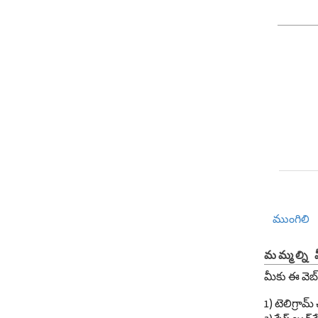
ముంగిలి
మమ్మల్ని 
మీకు ఈ వెబ్
1) టెలిగ్రా