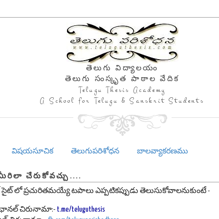
తెలుగు విద్యాలయం
తెలుగు సంస్కృత పాఠాల వేదిక
Telugu Thesis Academy
A School for Telugu & Sanskrit Students
విషయసూచిక
తెలుగుపరిశోధన
బాలవ్యాకరణము
మీరిలా చేరుకోవచ్చు....
 సైట్ లో ప్రచురితమయ్యే టపాలు ఎప్పటికప్పుడు తెలుసుకోవాలనుకుంటే -
మ్ ఛానల్ చిరునామా:-
t.me/teluguthesis