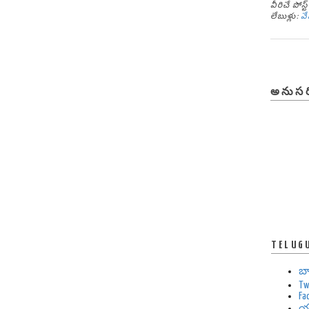
వీరిచే పోస
లేబుళ్లు:
వ
అనుసర
TELUG
బ
Tw
Fa
య