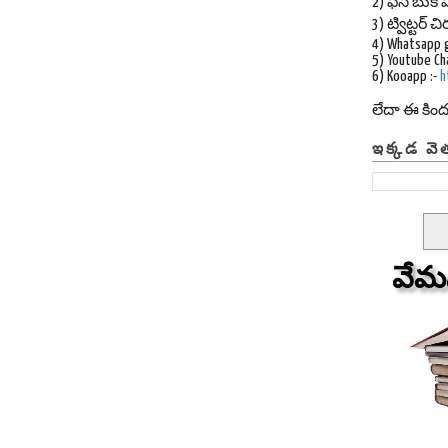
2) ఫేస్ బుక్ ప
3) ట్విట్టర్
4) Whatsapp 
5) Youtube Ch
6) Kooapp :-
h
లేదా ఈ కిం
ఇక్కడ వె
వేమ