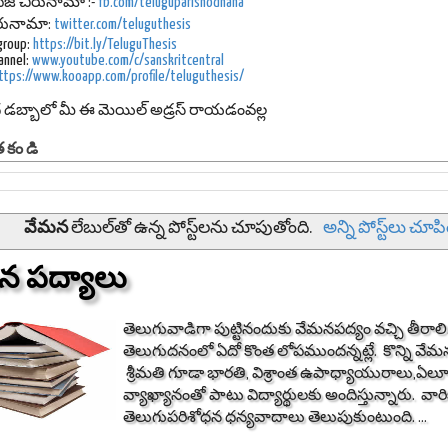
ేజ్
చిరునామా :-
fb.com/teluguparishodhana
 చిరునామా:
twitter.com/teluguthesis
group:
https://bit.ly/TeluguThesis
annel:
www.youtube.com/c/sanskritcentral
ttps://www.kooapp.com/profile/teluguthesis/
ద డబ్బాలో మీ ఈ మెయిల్ అడ్రస్ రాయడంవల్ల
తకండి
వేమన
లేబుల్‌తో ఉన్న పోస్ట్‌లను చూపుతోంది.
అన్ని పోస్ట్‌లు చూప
న పద్యాలు
తెలుగువాడిగా పుట్టినందుకు వేమనపద్యం వచ్చి తీరాలి.
తెలుగుదనంలో ఏదో కొంత లోపముందన్నట్లే. కొన్ని వే
శ్రీమతి గూడా భారతి, విశ్రాంత ఉపాధ్యాయురాలు,ఏల
వ్యాఖ్యానంతో పాటు విద్యార్థులకు అందిస్తున్నారు. వారి
తెలుగుపరిశోధన ధన్యవాదాలు తెలుపుకుంటుంది. ...